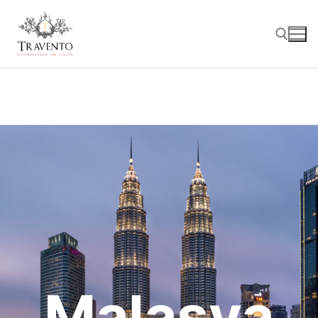
Skip
to
content
Search for:
CONCEPTO
CRUCEROS
DESTINOS
LUNA DE MIEL
AFRICA
EQUIPO TRAVENTO
ASIA
BENEFICIOS
EUROPA
CONTACTO
Malasya
NORTEAMÉRICA
BLOG