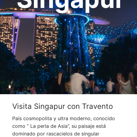
OCEANÍA
ORIENTE MEDIO
SUDAMÉRICA
Visita Singapur con Travento
País cosmopolita y ultra moderno, conocido
como ” La perla de Asia”, su paisaje está
dominado por rascacielos de singular